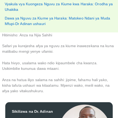
Vyakula vya Kuongeza Nguvu za Kiume kwa Haraka: Orodha ya
Uhakika
Dawa ya Nguvu za Kiume ya Haraka: Matokeo Ndani ya Muda
Mfupi-Dr Adinan ushauri
Hitimisho: Anza na Njia Sahihi
Safari ya kurejesha afya ya nguvu za kiume inawezekana na kuna
matibabu mengi yenye ufanisi.
Hata hivyo, usalama wako ndio kipaumbele cha kwanza.
Usikimbilie kununua dawa mtaani.
Anza na hatua iliyo salama na sahihi: jipime, fahamu hali yako,
kisha tafuta ushauri wa kitaalamu. Mpenzi wako, mwili wako, na
afya yako vitakushukuru.
Sikilizwa na Dr. Adinan