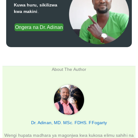
Kuwa huru, sikilizwa
kwa makini
.
Ongera na Dr. Adinan
About The Author
Dr. Adinan, MD. MSc. FDHS. FFogarty
Wengi hupata madhara ya magonjwa kwa kukosa elimu sahihi na