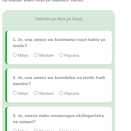
na daktari wako mfanye maamuzi sahihi.
Tathmini ya Afya ya Uzazi
1. Je, una uwezo wa kusimama vizuri kabla ya
tendo?
Ndiyo
Wastani
Hapana
2. Je, una uwezo wa kuendelea na tendo hadi
mwisho?
Ndiyo
Wastani
Hapana
3. Je, uwezo wako umepungua ukilinganisha
na zamani?