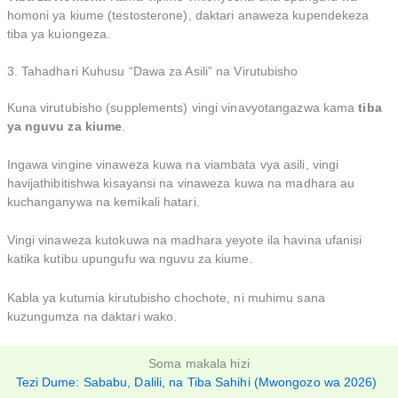
homoni ya kiume (testosterone), daktari anaweza kupendekeza
tiba ya kuiongeza.
3. Tahadhari Kuhusu “Dawa za Asili” na Virutubisho
Kuna virutubisho (supplements) vingi vinavyotangazwa kama
tiba
ya nguvu za kiume
.
Ingawa vingine vinaweza kuwa na viambata vya asili, vingi
havijathibitishwa kisayansi na vinaweza kuwa na madhara au
kuchanganywa na kemikali hatari.
Vingi vinaweza kutokuwa na madhara yeyote ila havina ufanisi
katika kutibu upungufu wa nguvu za kiume.
Kabla ya kutumia kirutubisho chochote, ni muhimu sana
kuzungumza na daktari wako.
Soma makala hizi
Tezi Dume: Sababu, Dalili, na Tiba Sahihi (Mwongozo wa 2026)