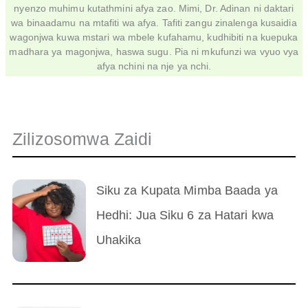
nyenzo muhimu kutathmini afya zao. Mimi, Dr. Adinan ni daktari
wa binaadamu na mtafiti wa afya. Tafiti zangu zinalenga kusaidia
wagonjwa kuwa mstari wa mbele kufahamu, kudhibiti na kuepuka
madhara ya magonjwa, haswa sugu. Pia ni mkufunzi wa vyuo vya
afya nchini na nje ya nchi.
Zilizosomwa Zaidi
Siku za Kupata Mimba Baada ya
Hedhi: Jua Siku 6 za Hatari kwa
Uhakika