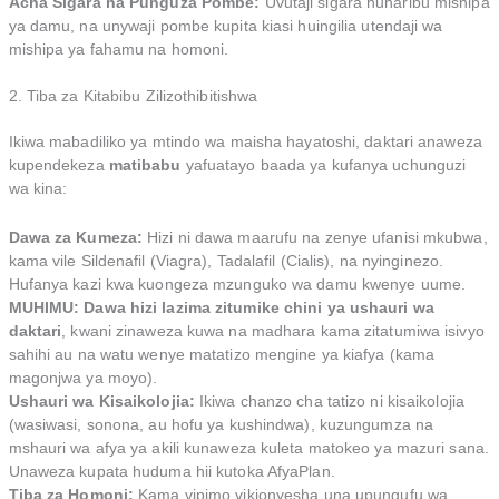
Acha Sigara na Punguza Pombe:
Uvutaji sigara huharibu mishipa
ya damu, na unywaji pombe kupita kiasi huingilia utendaji wa
mishipa ya fahamu na homoni.
2. Tiba za Kitabibu Zilizothibitishwa
Ikiwa mabadiliko ya mtindo wa maisha hayatoshi, daktari anaweza
kupendekeza
matibabu
yafuatayo baada ya kufanya uchunguzi
wa kina:
Dawa za Kumeza:
Hizi ni dawa maarufu na zenye ufanisi mkubwa,
kama vile Sildenafil (Viagra), Tadalafil (Cialis), na nyinginezo.
Hufanya kazi kwa kuongeza mzunguko wa damu kwenye uume.
MUHIMU: Dawa hizi lazima zitumike chini ya ushauri wa
daktari
, kwani zinaweza kuwa na madhara kama zitatumiwa isivyo
sahihi au na watu wenye matatizo mengine ya kiafya (kama
magonjwa ya moyo).
Ushauri wa Kisaikolojia:
Ikiwa chanzo cha tatizo ni kisaikolojia
(wasiwasi, sonona, au hofu ya kushindwa), kuzungumza na
mshauri wa afya ya akili kunaweza kuleta matokeo ya mazuri sana.
Unaweza kupata huduma hii kutoka AfyaPlan.
Tiba za Homoni:
Kama vipimo vikionyesha una upungufu wa