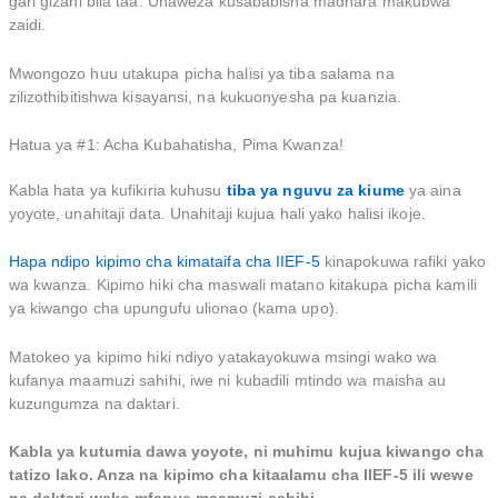
gari gizani bila taa. Unaweza kusababisha madhara makubwa
zaidi.
Mwongozo huu utakupa picha halisi ya tiba salama na
zilizothibitishwa kisayansi, na kukuonyesha pa kuanzia.
Hatua ya #1: Acha Kubahatisha, Pima Kwanza!
Kabla hata ya kufikiria kuhusu
tiba ya nguvu za kiume
ya aina
yoyote, unahitaji data. Unahitaji kujua hali yako halisi ikoje.
Hapa ndipo kipimo cha kimataifa cha IIEF-5
kinapokuwa rafiki yako
wa kwanza. Kipimo hiki cha maswali matano kitakupa picha kamili
ya kiwango cha upungufu ulionao (kama upo).
Matokeo ya kipimo hiki ndiyo yatakayokuwa msingi wako wa
kufanya maamuzi sahihi, iwe ni kubadili mtindo wa maisha au
kuzungumza na daktari.
Kabla ya kutumia dawa yoyote, ni muhimu kujua kiwango cha
tatizo lako. Anza na kipimo cha kitaalamu cha IIEF-5 ili wewe