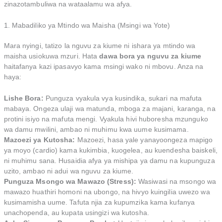
zinazotambuliwa na wataalamu wa afya.
1. Mabadiliko ya Mtindo wa Maisha (Msingi wa Yote)
Mara nyingi, tatizo la nguvu za kiume ni ishara ya mtindo wa
maisha usiokuwa mzuri. Hata
dawa bora ya nguvu za kiume
haitafanya kazi ipasavyo kama msingi wako ni mbovu. Anza na
haya:
Lishe Bora:
Punguza vyakula vya kusindika, sukari na mafuta
mabaya. Ongeza ulaji wa matunda, mboga za majani, karanga, na
protini isiyo na mafuta mengi. Vyakula hivi huboresha mzunguko
wa damu mwilini, ambao ni muhimu kwa uume kusimama.
Mazoezi ya Kutosha:
Mazoezi, hasa yale yanayoongeza mapigo
ya moyo (cardio) kama kukimbia, kuogelea, au kuendesha baiskeli,
ni muhimu sana. Husaidia afya ya mishipa ya damu na kupunguza
uzito, ambao ni adui wa nguvu za kiume.
Punguza Msongo wa Mawazo (Stress):
Wasiwasi na msongo wa
mawazo huathiri homoni na ubongo, na hivyo kuingilia uwezo wa
kusimamisha uume. Tafuta njia za kupumzika kama kufanya
unachopenda, au kupata usingizi wa kutosha.