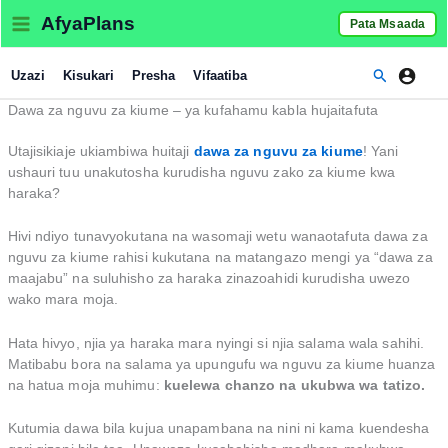
Skip
AfyaPlans
Pata Msaada
to
content
Search
Uzazi
Kisukari
Presha
Vifaatiba
Dawa za nguvu za kiume – ya kufahamu kabla hujaitafuta
Utajisikiaje ukiambiwa huitaji
dawa za nguvu za kiume
! Yani
ushauri tuu unakutosha kurudisha nguvu zako za kiume kwa
haraka?
Hivi ndiyo tunavyokutana na wasomaji wetu wanaotafuta dawa za
nguvu za kiume rahisi kukutana na matangazo mengi ya “dawa za
maajabu” na suluhisho za haraka zinazoahidi kurudisha uwezo
wako mara moja.
Hata hivyo, njia ya haraka mara nyingi si njia salama wala sahihi.
Matibabu bora na salama ya upungufu wa nguvu za kiume huanza
na hatua moja muhimu:
kuelewa chanzo na ukubwa wa tatizo.
Kutumia dawa bila kujua unapambana na nini ni kama kuendesha