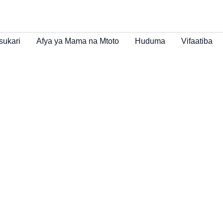
sukari
Afya ya Mama na Mtoto
Huduma
Vifaatiba