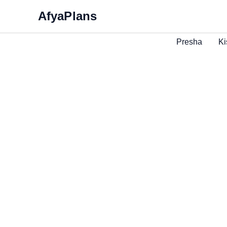
Skip
AfyaPlans
to
content
Presha
Ki