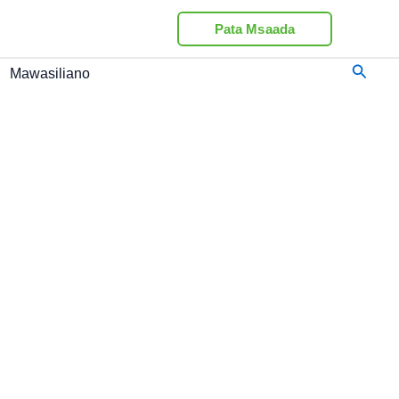
Pata Msaada
Searc
Mawasiliano