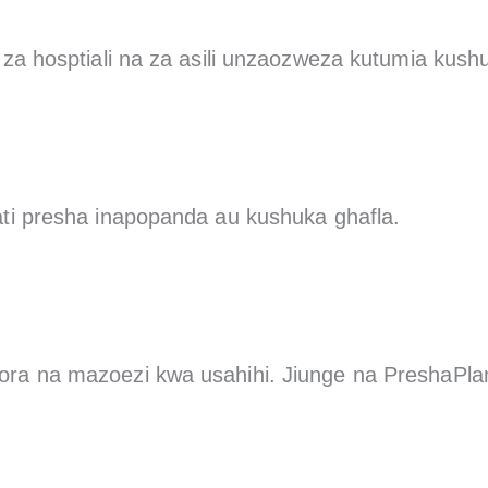
a hosptiali na za asili unzaozweza kutumia kush
i presha inapopanda au kushuka ghafla.
e bora na mazoezi kwa usahihi. Jiunge na PreshaPla