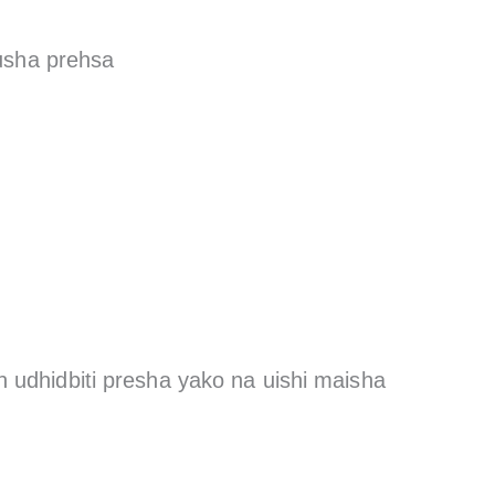
usha prehsa
n udhidbiti presha yako na uishi maisha