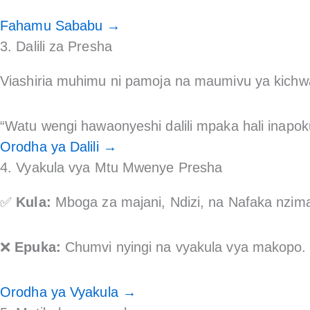
Fahamu Sababu →
3. Dalili za Presha
Viashiria muhimu ni pamoja na maumivu ya kich
“Watu wengi hawaonyeshi dalili mpaka hali inapo
Orodha ya Dalili →
4. Vyakula vya Mtu Mwenye Presha
✅
Kula:
Mboga za majani, Ndizi, na Nafaka nzim
❌
Epuka:
Chumvi nyingi na vyakula vya makopo.
Orodha ya Vyakula →