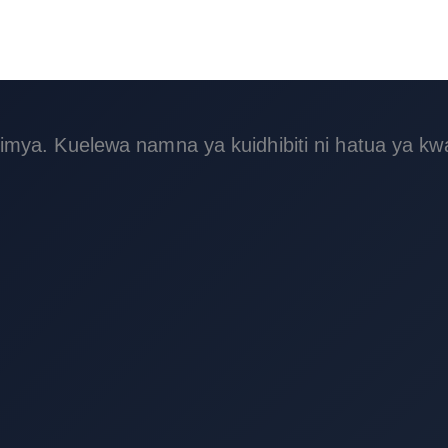
kimya. Kuelewa namna ya kuidhibiti ni hatua ya k