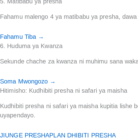
5. Matibabu ya presha
Fahamu malengo 4 ya matibabu ya presha, dawa z
Fahamu Tiba →
6. Huduma ya Kwanza
Sekunde chache za kwanza ni muhimu sana wakat
Soma Mwongozo →
Hitimisho: Kudhibiti presha ni safari ya maisha
Kudhibiti presha ni safari ya maisha kupitia lish
uyapendayo.
JIUNGE PRESHAPLAN DHIBITI PRESHA