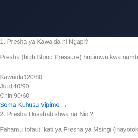
1. Presha ya Kawaida ni Ngapi?
Presha (high Blood Pressure) hupimwa kwa namba m
Kawaida
120/80
Juu
140/90
Chini
90/60
Soma Kuhusu Vipimo →
2. Presha Husababishwa na Nini?
Fahamu tofauti kati ya Presha ya Msingi (inayo