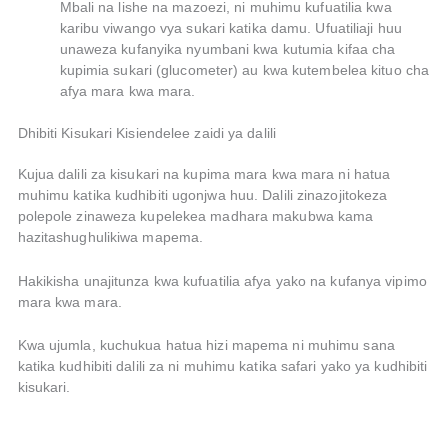
Mbali na lishe na mazoezi, ni muhimu kufuatilia kwa
karibu viwango vya sukari katika damu. Ufuatiliaji huu
unaweza kufanyika nyumbani kwa kutumia kifaa cha
kupimia sukari (glucometer) au kwa kutembelea kituo cha
afya mara kwa mara.
Dhibiti Kisukari Kisiendelee zaidi ya dalili
Kujua dalili za kisukari na kupima mara kwa mara ni hatua
muhimu katika kudhibiti ugonjwa huu. Dalili zinazojitokeza
polepole zinaweza kupelekea madhara makubwa kama
hazitashughulikiwa mapema.
Hakikisha unajitunza kwa kufuatilia afya yako na kufanya vipimo
mara kwa mara.
Kwa ujumla, kuchukua hatua hizi mapema ni muhimu sana
katika kudhibiti dalili za ni muhimu katika safari yako ya kudhibiti
kisukari.