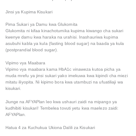
Jinsi ya Kupima Kisukari
Pima Sukari ya Damu kwa Glukomita
Glukomita ni kifaa kinachotumika kupima kiwango cha sukari
kwenye damu kwa haraka na urahisi. Inashauriwa kupima
asubuhi kabla ya kula (fasting blood sugar) na baada ya kula
(postprandial blood sugar).
Vipimo vya Maabara
Vipimo vya maabara kama HbA1c vinaweza kutoa picha ya
muda mrefu ya jinsi sukari yako imekuwa kwa kipindi cha miezi
mitatu iliyopita. Ni kipimo bora kwa utambuzi na ufuatiliaji wa
kisukari.
Jiunge na AFYAPlan leo kwa ushauri zaidi na mipango ya
kudhibiti kisukari! Tembelea tovuti yetu kwa maelezo zaidi:
AFYAPlan.
Hatua 4 za Kuchukua Ukiona Dalili za Kisukari