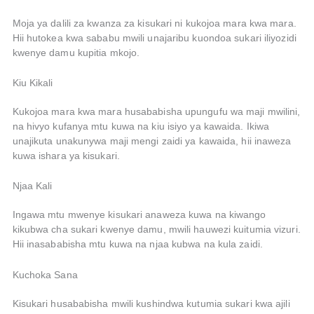
Moja ya dalili za kwanza za kisukari ni kukojoa mara kwa mara.
Hii hutokea kwa sababu mwili unajaribu kuondoa sukari iliyozidi
kwenye damu kupitia mkojo.
Kiu Kikali
Kukojoa mara kwa mara husababisha upungufu wa maji mwilini,
na hivyo kufanya mtu kuwa na kiu isiyo ya kawaida. Ikiwa
unajikuta unakunywa maji mengi zaidi ya kawaida, hii inaweza
kuwa ishara ya kisukari.
Njaa Kali
Ingawa mtu mwenye kisukari anaweza kuwa na kiwango
kikubwa cha sukari kwenye damu, mwili hauwezi kuitumia vizuri.
Hii inasababisha mtu kuwa na njaa kubwa na kula zaidi.
Kuchoka Sana
Kisukari husababisha mwili kushindwa kutumia sukari kwa ajili