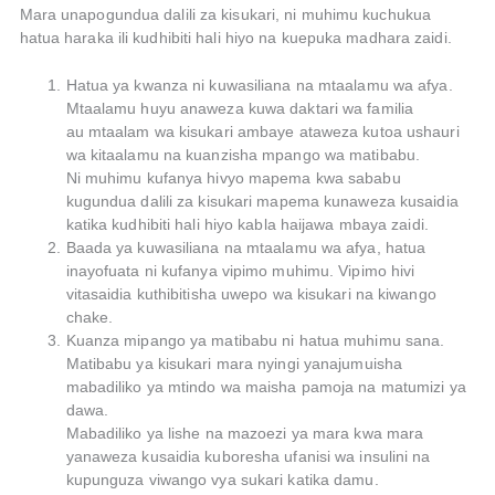
Mara unapogundua dalili za kisukari, ni muhimu kuchukua
hatua haraka ili kudhibiti hali hiyo na kuepuka madhara zaidi.
Hatua ya kwanza ni kuwasiliana na mtaalamu wa afya.
Mtaalamu huyu anaweza kuwa daktari wa familia
au mtaalam wa kisukari ambaye ataweza kutoa ushauri
wa kitaalamu na kuanzisha mpango wa matibabu.
Ni muhimu kufanya hivyo mapema kwa sababu
kugundua dalili za kisukari mapema kunaweza kusaidia
katika kudhibiti hali hiyo kabla haijawa mbaya zaidi.
Baada ya kuwasiliana na mtaalamu wa afya, hatua
inayofuata ni kufanya vipimo muhimu. Vipimo hivi
vitasaidia kuthibitisha uwepo wa kisukari na kiwango
chake.
Kuanza mipango ya matibabu ni hatua muhimu sana.
Matibabu ya kisukari mara nyingi yanajumuisha
mabadiliko ya mtindo wa maisha pamoja na matumizi ya
dawa.
Mabadiliko ya lishe na mazoezi ya mara kwa mara
yanaweza kusaidia kuboresha ufanisi wa insulini na
kupunguza viwango vya sukari katika damu.