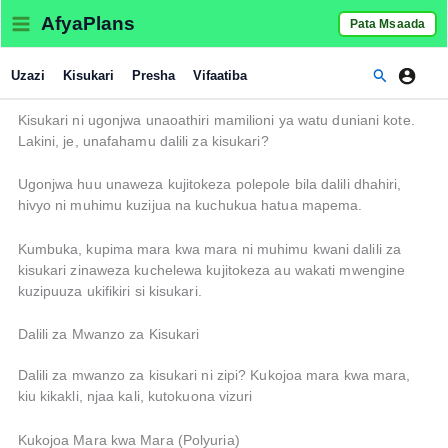
Skip
AfyaPlans
Pata Msaada
to
content
Search
Uzazi
Kisukari
Presha
Vifaatiba
Kisukari ni ugonjwa unaoathiri mamilioni ya watu duniani kote.
Lakini, je, unafahamu dalili za kisukari?
Ugonjwa huu unaweza kujitokeza polepole bila dalili dhahiri,
hivyo ni muhimu kuzijua na kuchukua hatua mapema.
Kumbuka, kupima mara kwa mara ni muhimu kwani dalili za
kisukari zinaweza kuchelewa kujitokeza au wakati mwengine
kuzipuuza ukifikiri si kisukari.
Dalili za Mwanzo za Kisukari
Dalili za mwanzo za kisukari ni zipi? Kukojoa mara kwa mara,
kiu kikakli, njaa kali, kutokuona vizuri
Kukojoa Mara kwa Mara (Polyuria)