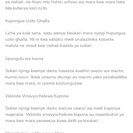
ya nishati, na hivyo mtu huhisi uchovu wa mara kwa mara hata
bila kufanya kazi nzito.
Kupungua Uzito Ghafla
Licha ya kula sana, watu wenye kisukari mara nyingi hupungua
uzito ghafla. Hii ni kwa sababu mwili unalazimika kutumia
mafuta na misuli kwa nishati badala ya sukari.
Upungufu wa kuona
Sukari nyingi kwenye damu inaweza kuathiri uwezo wa macho
kuona vizuri. Ikiwa unaona ukungu au maono yako yanabadilika
mara kwa mara, ni vyema kuchunguzwa.
Vidonda Vinavyochelewa Kupona
Sukari nyingi kwenye damu inazuia uwezo wa mwili kuponya
majeraha. Vidonda vinavyochelewa kupona au maambukizi ya
mara kwa mara yanaweza kuwa dalili ya kisukari.