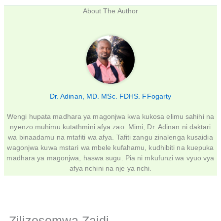
About The Author
Dr. Adinan, MD. MSc. FDHS. FFogarty
Wengi hupata madhara ya magonjwa kwa kukosa elimu sahihi na
nyenzo muhimu kutathmini afya zao. Mimi, Dr. Adinan ni daktari
wa binaadamu na mtafiti wa afya. Tafiti zangu zinalenga kusaidia
wagonjwa kuwa mstari wa mbele kufahamu, kudhibiti na kuepuka
madhara ya magonjwa, haswa sugu. Pia ni mkufunzi wa vyuo vya
afya nchini na nje ya nchi.
Zilizosomwa Zaidi