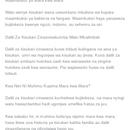
Maambukizi ya Mara kwa Mara
Watu wenye kisukari wana uwezekano mkubwa wa kupata
maambukizi ya bakteria na fangasi. Maambukizi haya yanaweza
kujitokeza kwenye ngozi, mdomo, au sehemu za siri.
Dalili Za Kisukari Zinazowakumba Watu Mbalimbali
Dalili za kisukari zinaweza kuwa tofauti kulingana na aina ya
kisukari, umri wa mgonjwa wa kisukari au jinsia. Kuna dalili za
kisukari ambazo hutokea zaidi kwa wanawake na zingine
hutokea zaidi kwa wanaume. Pia wajawazito huwa na dalili
tofauti
Kwa Nini Ni Muhimu Kupima Mara kwa Mara?
Dalili za kisukari zinaweza kuchelewa kujitokeza, na mara nyingi
watu hawazitambui hadi ugonjwa umefika hatua za juu.
Kwa sababu hii, ni muhimu kufanya vipimo mara kwa mara,
hasa ikiwa una historia ya kisukari katika familia au dalili
zinazofanana na zilizotajwa hapo juu.