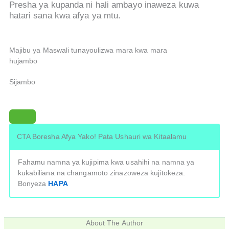
Presha ya kupanda ni hali ambayo inaweza kuwa
hatari sana kwa afya ya mtu.
Majibu ya Maswali tunayoulizwa mara kwa mara
hujambo
Sijambo
CTA Boresha Afya Yako! Pata Ushauri wa Kitaalamu
Fahamu namna ya kujipima kwa usahihi na namna ya
kukabiliana na changamoto zinazoweza kujitokeza.
Bonyeza
HAPA
About The Author