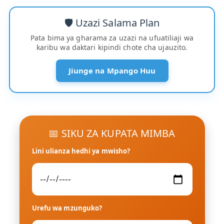
🛡️ Uzazi Salama Plan
Pata bima ya gharama za uzazi na ufuatiliaji wa
karibu wa daktari kipindi chote cha ujauzito.
Jiunge na Mpango Huu
📅 SIKU ZA KUPATA MIMBA
Lini ulianza hedhi ya mwisho?
Urefu wa mzunguko?