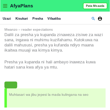
Skip
AfyaPlans
Pata Msaada
to
content
Search
Uzazi
Kisukari
Presha
Vifaatiba
Mwanzo – reader expectations
Dalili za presha ya kupanda zinaweza zisiwe za wazi
sana, ingawa ni muhimu kuzifahamu. Kutokuwa na
dalili mahususi, presha ya kufanda ndiyo maana
ikaitwa muuaji wa kimya kimya.
Presha ya kupanda ni hali ambayo inaweza kuwa
hatari sana kwa afya ya mtu.
Muhtasari wa jibu jepesi la mada kulingana na seo