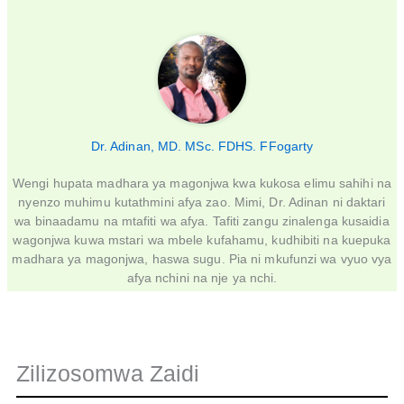
Dr. Adinan, MD. MSc. FDHS. FFogarty
Wengi hupata madhara ya magonjwa kwa kukosa elimu sahihi na
nyenzo muhimu kutathmini afya zao. Mimi, Dr. Adinan ni daktari
wa binaadamu na mtafiti wa afya. Tafiti zangu zinalenga kusaidia
wagonjwa kuwa mstari wa mbele kufahamu, kudhibiti na kuepuka
madhara ya magonjwa, haswa sugu. Pia ni mkufunzi wa vyuo vya
afya nchini na nje ya nchi.
Zilizosomwa Zaidi