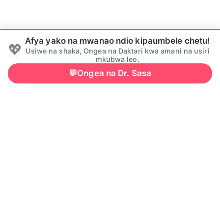
Afya yako na mwanao ndio kipaumbele chetu!
💖
Usiwe na shaka, Ongea na Daktari kwa amani na usiri
mkubwa leo.
💬
Ongea na Dr. Sasa
💔 1. Changamoto na Hofu za Wanawake
Kila mwanamke anapitia wakati ambapo anahisi kukwama au
kuogopa. Ndio maana tuko hapa kuondoa maumivu haya:
Mateso ya Kimya na Aibu:
Hofu ya kuuliza maswali
kuhusu miwasho, harufu isiyo ya kawaida, au ute usio wa
kawaida hospitalini kwa kuogopa kuhukumiwa au kuaibika.
Makosa ya Kalenda na Hofu ya Mimba:
Mkanganyiko wa
kutoelewa mzunguko wa hedhi na siku za hatari,
unaopelekea hofu ya mimba za kushtukiza au kutoshika