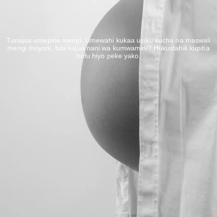
Tunajua umepitia mengi. Umewahi kukaa usiku kucha na maswali
mengi moyoni, bila kujua nani wa kumwamini? Hukustahili kupitia
hofu hiyo peke yako.