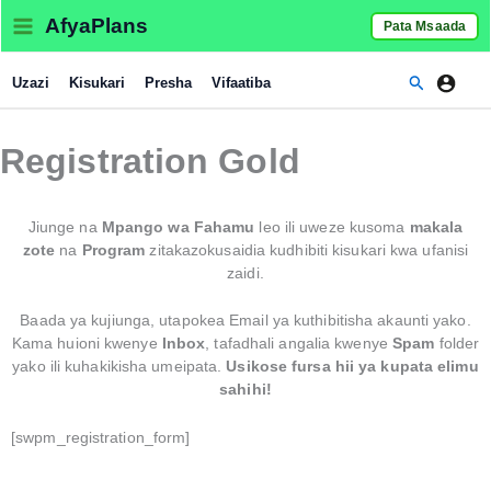
Skip
AfyaPlans
Pata Msaada
to
content
Search
Uzazi
Kisukari
Presha
Vifaatiba
Registration Gold
Jiunge na
Mpango wa Fahamu
leo ili uweze kusoma
makala
zote
na
Program
zitakazokusaidia kudhibiti kisukari kwa ufanisi
zaidi.
Baada ya kujiunga, utapokea Email ya kuthibitisha akaunti yako.
Kama huioni kwenye
Inbox
, tafadhali angalia kwenye
Spam
folder
yako ili kuhakikisha umeipata.
Usikose fursa hii ya kupata elimu
sahihi!
[swpm_registration_form]