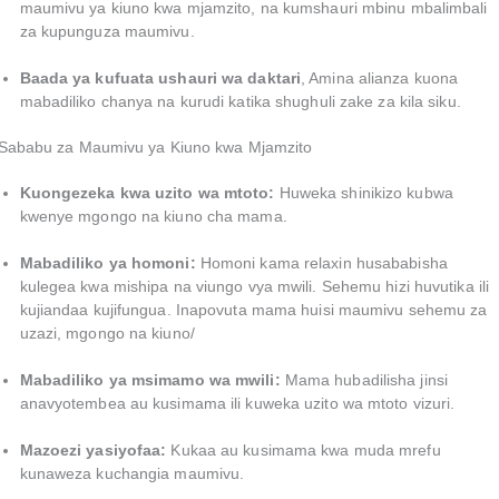
maumivu ya kiuno kwa mjamzito, na kumshauri mbinu mbalimbali
za kupunguza maumivu.
Baada ya kufuata ushauri wa daktari
, Amina alianza kuona
mabadiliko chanya na kurudi katika shughuli zake za kila siku.
Sababu za Maumivu ya Kiuno kwa Mjamzito
Kuongezeka kwa uzito wa mtoto:
Huweka shinikizo kubwa
kwenye mgongo na kiuno cha mama.
Mabadiliko ya homoni:
Homoni kama relaxin husababisha
kulegea kwa mishipa na viungo vya mwili. Sehemu hizi huvutika ili
kujiandaa kujifungua. Inapovuta mama huisi maumivu sehemu za
uzazi, mgongo na kiuno/
Mabadiliko ya msimamo wa mwili:
Mama hubadilisha jinsi
anavyotembea au kusimama ili kuweka uzito wa mtoto vizuri.
Mazoezi yasiyofaa:
Kukaa au kusimama kwa muda mrefu
kunaweza kuchangia maumivu.