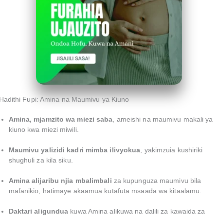
Hadithi Fupi: Amina na Maumivu ya Kiuno
Amina, mjamzito wa miezi saba
, ameishi na maumivu makali ya
kiuno kwa miezi miwili.
Maumivu yalizidi kadri mimba ilivyokua
, yakimzuia kushiriki
shughuli za kila siku.
Amina alijaribu njia mbalimbali
za kupunguza maumivu bila
mafanikio, hatimaye akaamua kutafuta msaada wa kitaalamu.
Daktari aligundua
kuwa Amina alikuwa na dalili za kawaida za