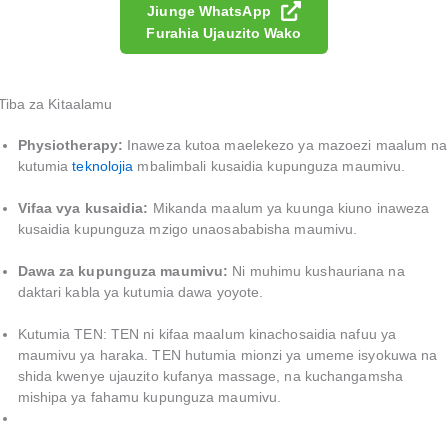
Jiunge WhatsApp
Furahia Ujauzito Wako
Tiba za Kitaalamu
Physiotherapy:
Inaweza kutoa maelekezo ya mazoezi maalum na
kutumia
teknolojia
mbalimbali kusaidia kupunguza maumivu.
Vifaa vya kusaidia:
Mikanda maalum ya kuunga kiuno inaweza
kusaidia kupunguza mzigo unaosababisha maumivu.
Dawa za kupunguza maumivu:
Ni muhimu kushauriana na
daktari kabla ya kutumia dawa yoyote.
Kutumia TEN: TEN ni kifaa maalum kinachosaidia nafuu ya
maumivu ya haraka. TEN hutumia mionzi ya umeme isyokuwa na
shida kwenye ujauzito kufanya massage, na kuchangamsha
mishipa ya fahamu kupunguza maumivu.