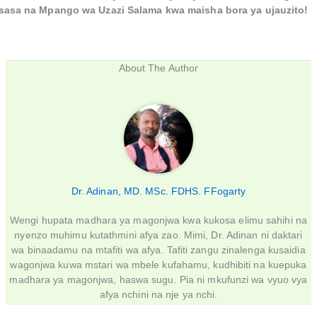
sasa na Mpango wa Uzazi Salama kwa maisha bora ya ujauzito!
About The Author
Dr. Adinan, MD. MSc. FDHS. FFogarty
Wengi hupata madhara ya magonjwa kwa kukosa elimu sahihi na
nyenzo muhimu kutathmini afya zao. Mimi, Dr. Adinan ni daktari
wa binaadamu na mtafiti wa afya. Tafiti zangu zinalenga kusaidia
wagonjwa kuwa mstari wa mbele kufahamu, kudhibiti na kuepuka
madhara ya magonjwa, haswa sugu. Pia ni mkufunzi wa vyuo vya
afya nchini na nje ya nchi.