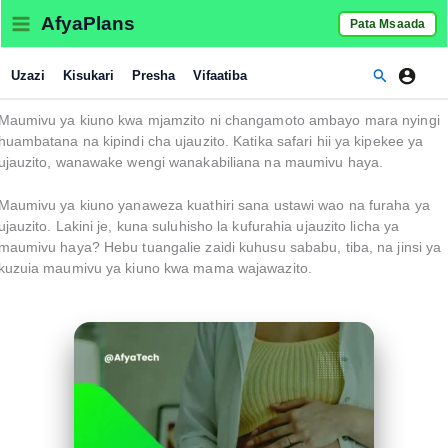
Skip
AfyaPlans
Pata Msaada
to
content
Search
Uzazi
Kisukari
Presha
Vifaatiba
Maumivu ya kiuno kwa mjamzito ni changamoto ambayo mara nyingi
huambatana na kipindi cha ujauzito. Katika safari hii ya kipekee ya
ujauzito, wanawake wengi wanakabiliana na maumivu haya.
Maumivu ya kiuno yanaweza kuathiri sana ustawi wao na furaha ya
ujauzito. Lakini je, kuna suluhisho la kufurahia ujauzito licha ya
maumivu haya? Hebu tuangalie zaidi kuhusu sababu, tiba, na jinsi ya
kuzuia maumivu ya kiuno kwa mama wajawazito.