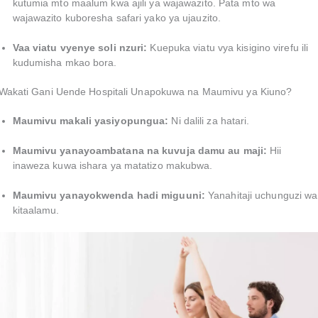
kutumia mto maalum kwa ajili ya wajawazito. Pata mto wa
wajawazito kuboresha safari yako ya ujauzito.
Vaa viatu vyenye soli nzuri:
Kuepuka viatu vya kisigino virefu ili
kudumisha mkao bora.
Wakati Gani Uende Hospitali Unapokuwa na Maumivu ya Kiuno?
Maumivu makali yasiyopungua:
Ni dalili za hatari.
Maumivu yanayoambatana na kuvuja damu au maji:
Hii
inaweza kuwa ishara ya matatizo makubwa.
Maumivu yanayokwenda hadi miguuni:
Yanahitaji uchunguzi wa
kitaalamu.