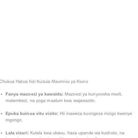
Chukua Hatua hizi Kuzuia Maumivu ya Kiuno
Fanya mazoezi ya kawaida:
Mazoezi ya kunyoosha mwili,
matembezi, na yoga maalum kwa wajawazito.
Epuka kuinua vitu vizito:
Hii inaweza kuongeza mzigo kwenye
mgongo.
Lala vizuri:
Kulala kwa ubavu, hasa upande wa kushoto, na