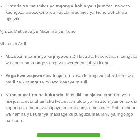
Historia ya maumivu ya mgongo kabla ya ujauzito:
Inaweza
kuongeza uwezekano wa kupata maumivu ya kiuno wakati wa
ujauzito.
Njia za Matibabu ya Maumivu ya Kiuno
Mbinu za Asili
Mazoezi maalum ya kujinyoosha:
Husaidia kuboresha mzunguk
wa damu na kuongeza nguvu kwenye misuli ya kiuno.
Yoga kwa wajawazito:
Inajulikana kwa kuongeza kubadilika kwa
mwili na kupunguza mkazo kwenye misuli.
Kupaka mafuta na kukanda:
Mshiriki mmoja wa program yetu
hivi juzi ametufahamisha kwamba mafuta ya mzaituni yamemsaidi
kupunguza maumivu alipoyatumia kufanyia massage. Pata ushauri
wa namna ya kufanya massage kupunguza maumivu ya mgongo
na kiuno.