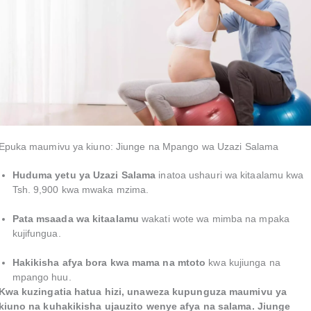
Epuka maumivu ya kiuno: Jiunge na Mpango wa Uzazi Salama
Huduma yetu ya Uzazi Salama
inatoa ushauri wa kitaalamu kwa
Tsh. 9,900 kwa mwaka mzima.
Pata msaada wa kitaalamu
wakati wote wa mimba na mpaka
kujifungua.
Hakikisha afya bora kwa mama na mtoto
kwa kujiunga na
mpango huu.
Kwa kuzingatia hatua hizi, unaweza kupunguza maumivu ya
kiuno na kuhakikisha ujauzito wenye afya na salama. Jiunge