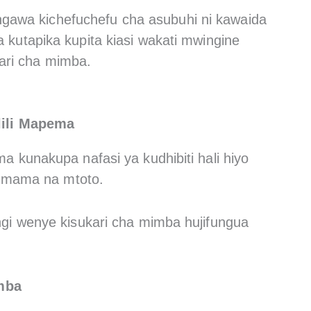
gawa kichefuchefu cha asubuhi ni kawaida
a kutapika kupita kiasi wakati mwingine
ari cha mimba.
ili Mapema
kunakupa nafasi ya kudhibiti hali hiyo
a mama na mtoto.
i wenye kisukari cha mimba hujifungua
imba