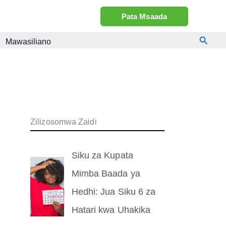
Pata Msaada
Searc
Mawasiliano
Zilizosomwa Zaidi
Siku za Kupata
Mimba Baada ya
Hedhi: Jua Siku 6 za
Hatari kwa Uhakika