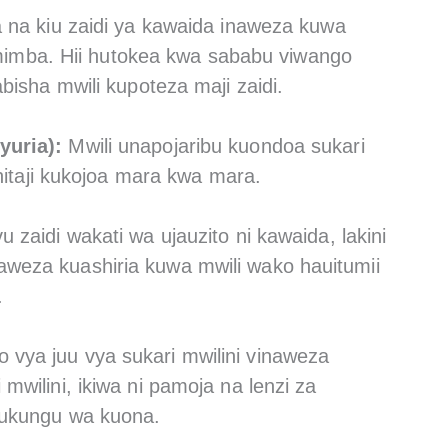
na kiu zaidi ya kawaida inaweza kuwa
a mimba. Hii hutokea kwa sababu viwango
bisha mwili kupoteza maji zaidi.
yuria):
Mwili unapojaribu kuondoa sukari
ahitaji kukojoa mara kwa mara.
u zaidi wakati wa ujauzito ni kawaida, lakini
eza kuashiria kuwa mwili wako hauitumii
.
 vya juu vya sukari mwilini vinaweza
wilini, ikiwa ni pamoja na lenzi za
 ukungu wa kuona.