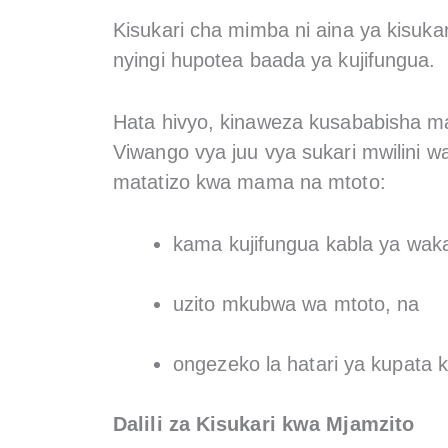
Kisukari cha mimba ni aina ya kisukar
nyingi hupotea baada ya kujifungua.
Hata hivyo, kinaweza kusababisha m
Viwango vya juu vya sukari mwilini w
matatizo kwa mama na mtoto:
kama kujifungua kabla ya waka
uzito mkubwa wa mtoto, na
ongezeko la hatari ya kupata k
Dalili za Kisukari kwa Mjamzito