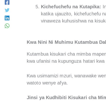
Kichefuchefu na Kutapika:
In
katika ujauzito, kichefuchefu n
vinaweza kuhusishwa na kisuk
Kwa Nini Ni Muhimu Kutambua Dal
Kutambua kisukari cha mimba mapema 
kwa ufanisi na kupunguza hatari kw
Kwa usimamizi mzuri, wanawake weng
watoto wenye afya.
Jinsi ya Kudhibiti Kisukari cha M