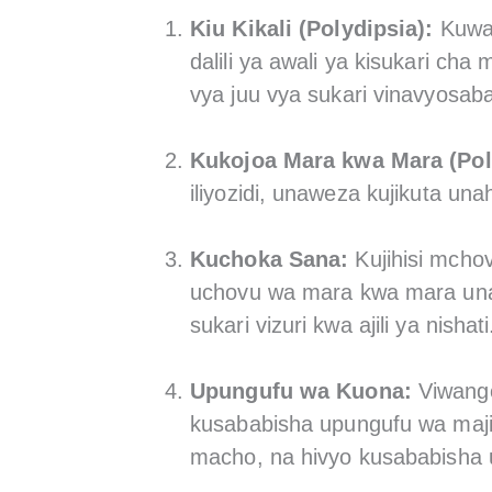
Kiu Kikali (Polydipsia):
Kuwa 
dalili ya awali ya kisukari ch
vya juu vya sukari vinavyosaba
Kukojoa Mara kwa Mara (Pol
iliyozidi, unaweza kujikuta un
Kuchoka Sana:
Kujihisi mchov
uchovu wa mara kwa mara unaw
sukari vizuri kwa ajili ya nishati
Upungufu wa Kuona:
Viwango
kusababisha upungufu wa maji m
macho, na hivyo kusababisha