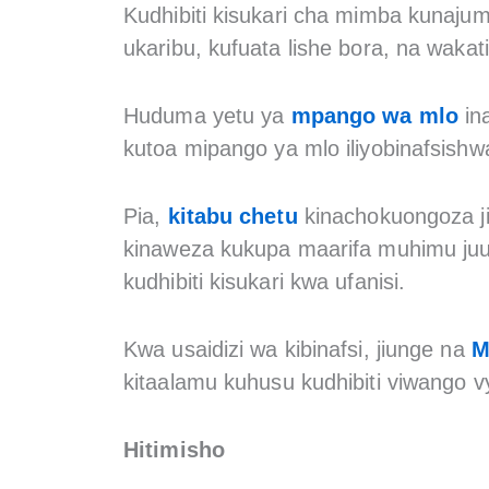
Kudhibiti kisukari cha mimba kunajum
ukaribu, kufuata lishe bora, na wakati
Huduma yetu ya
mpango wa mlo
ina
kutoa mipango ya mlo iliyobinafsishw
Pia,
kitabu chetu
kinachokuongoza jin
kinaweza kukupa maarifa muhimu juu 
kudhibiti kisukari kwa ufanisi.
Kwa usaidizi wa kibinafsi, jiunge na
M
kitaalamu kuhusu kudhibiti viwango vy
Hitimisho