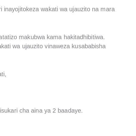
i inayojitokeza wakati wa ujauzito na mara
atatizo makubwa kama hakitadhibitiwa.
akati wa ujauzito vinaweza kusababisha
ti,
isukari cha aina ya 2 baadaye.