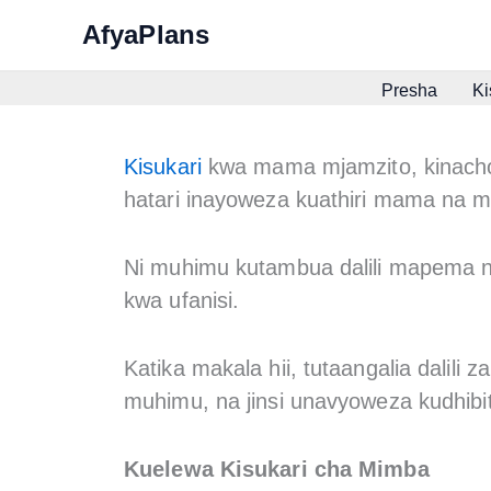
Skip
AfyaPlans
to
content
Presha
Ki
Kisukari
kwa mama mjamzito, kinachoj
hatari inayoweza kuathiri mama na m
Ni muhimu kutambua dalili mapema na 
kwa ufanisi.
Katika makala hii, tutaangalia dalili z
muhimu, na jinsi unavyoweza kudhibit
Kuelewa Kisukari cha Mimba