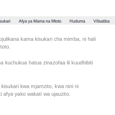
sukari
Afya ya Mama na Mtoto
Huduma
Vifaatiba
ulikana kama kisukari cha mimba, ni hali
toto.
kuchukua hatua zinazofaa ili kuudhibiti
a kisukari kwa mjamzito, kwa nini ni
i afya yako wakati wa ujauzito.