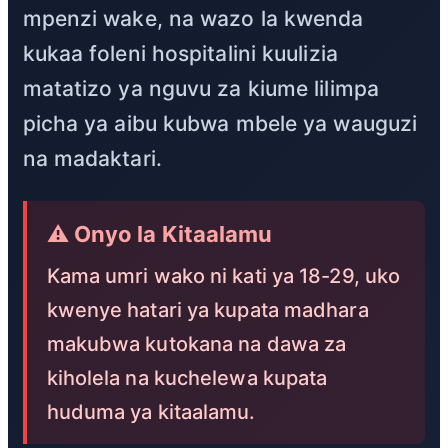
mpenzi wake, na wazo la kwenda
kukaa foleni hospitalini kuulizia
matatizo ya nguvu za kiume lilimpa
picha ya aibu kubwa mbele ya wauguzi
na madaktari.
⚠️ Onyo la Kitaalamu
Kama umri wako ni kati ya 18-29, uko
kwenye hatari ya kupata madhara
makubwa kutokana na dawa za
kiholela na kuchelewa kupata
huduma ya kitaalamu.