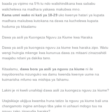
baada ya vipimo na 5% tu ndo walishindikana kwa sababu
walichelewa na madhara yakawa makubwa mno.
Kama umri wako ni kati ya 18-29
uko kwenye hatari ya kupata
madhara makubwa kutokana na dawa na kuchelewa kupata
huduma ya kitaalamu
Dawa ya asili ya Kuongeza Nguvu za Kiume kwa Haraka
Dawa ya asili ya kuongeza nguvu za kiume kwa haraka zipo. Watu
wengi huingia mkenge kwa kununua dawa za mitaani zinazoahidi
maajabu ndani ya dakika tano.
Kitaalamu,
dawa bora ya asili ya nguvu za kiume
ni ile
inayoboresha mzunguko wa damu kwenda kwenye uume na
kuimarisha mfumo wa mishipa ya fahamu.
Lakini je ni kweli unahitaji dawa asili za kuongeza nguvu za kiume?
Utajisikiaje ukijijua kwamba huna tatizo la nguvu ya kiume bali una
changamoto ingine ambayo tiba yake ni ushauri mdogo tuu na
nguvu zako zinarudia haraka?