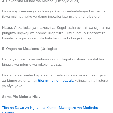
4. Rekebisha Mtindo wa Maisha (Lifestyle Audit)
Dawa yoyote—iwe ya asili au ya kizungu—haitafanya kazi vizuri
ikiwa mishipa yako ya damu imeziba kwa mafuta (cholesterol).
Hatua:
Anza kufanya mazoezi ya Kegel, acha uvutaji wa sigara, na
punguza unywaji wa pombe uliopitiliza. Hizi ni hatua zinazoweza
kurudisha nguvu zako bila hata kutumia kidonge kimoja.
5. Ongea na Mtaalamu (Urologist)
Hatua ya mwisho na muhimu zaidi ni kupata ushauri wa daktari
bingwa wa mfumo wa mkojo na uzazi.
Daktari atakusaidia kujua kama unahitaji
dawa za asili za nguvu
za kiume
au unahitaji
tiba nyingine mbadala
kulingana na historia
ya afya yako.
Soma Pia Makala Hizi:
Tiba na Dawa za Nguvu za Kiume: Mwongozo wa Matibabu
Salama