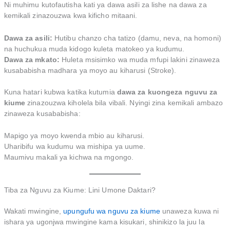
Ni muhimu kutofautisha kati ya dawa asili za lishe na dawa za
kemikali zinazouzwa kwa kificho mitaani.
Dawa za asili:
Hutibu chanzo cha tatizo (damu, neva, na homoni)
na huchukua muda kidogo kuleta matokeo ya kudumu.
Dawa za mkato:
Huleta msisimko wa muda mfupi lakini zinaweza
kusababisha madhara ya moyo au kiharusi (Stroke).
Kuna hatari kubwa katika kutumia
dawa za kuongeza nguvu za
kiume
zinazouzwa kiholela bila vibali. Nyingi zina kemikali ambazo
zinaweza kusababisha:
Mapigo ya moyo kwenda mbio au kiharusi.
Uharibifu wa kudumu wa mishipa ya uume.
Maumivu makali ya kichwa na mgongo.
Tiba za Nguvu za Kiume: Lini Umone Daktari?
Wakati mwingine,
upungufu wa nguvu za kiume
unaweza kuwa ni
ishara ya ugonjwa mwingine kama kisukari, shinikizo la juu la