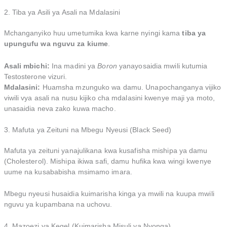
2. Tiba ya Asili ya Asali na Mdalasini
Mchanganyiko huu umetumika kwa karne nyingi kama
tiba ya
upungufu wa nguvu za kiume
.
Asali mbichi:
Ina madini ya
Boron
yanayosaidia mwili kutumia
Testosterone vizuri.
Mdalasini:
Huamsha mzunguko wa damu. Unapochanganya vijiko
viwili vya asali na nusu kijiko cha mdalasini kwenye maji ya moto,
unasaidia neva zako kuwa macho.
3. Mafuta ya Zeituni na Mbegu Nyeusi (Black Seed)
Mafuta ya zeituni yanajulikana kwa kusafisha mishipa ya damu
(Cholesterol). Mishipa ikiwa safi, damu hufika kwa wingi kwenye
uume na kusababisha msimamo imara.
Mbegu nyeusi husaidia kuimarisha kinga ya mwili na kuupa mwili
nguvu ya kupambana na uchovu.
4. Mazoezi ya Kegel (Kuimarisha Misuli ya Nyonga)