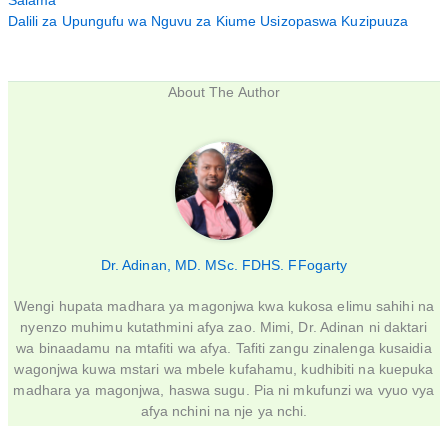
Dalili za Upungufu wa Nguvu za Kiume Usizopaswa Kuzipuuza
About The Author
Dr. Adinan, MD. MSc. FDHS. FFogarty
Wengi hupata madhara ya magonjwa kwa kukosa elimu sahihi na
nyenzo muhimu kutathmini afya zao. Mimi, Dr. Adinan ni daktari
wa binaadamu na mtafiti wa afya. Tafiti zangu zinalenga kusaidia
wagonjwa kuwa mstari wa mbele kufahamu, kudhibiti na kuepuka
madhara ya magonjwa, haswa sugu. Pia ni mkufunzi wa vyuo vya
afya nchini na nje ya nchi.