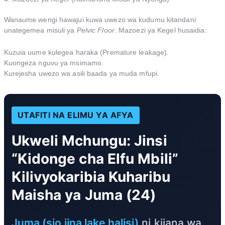
Wanaume wengi hawajui kuwa uwezo wa kudumu kitandani
unategemea misuli ya
Pelvic Floor
. Mazoezi ya Kegel husaidia:
Kuzuia uume kulegea haraka (Premature leakage).
Kuongeza nguvu ya msimamo.
Kurejesha uwezo wa asili baada ya muda mfupi.
UTAFITI NA ELIMU YA AFYA
Ukweli Mchungu: Jinsi
“Kidonge cha Elfu Mbili”
Kilivyokaribia Kuharibu
Maisha ya Juma (24)
Juma (sio jina lake halisi)
ni kijana wa