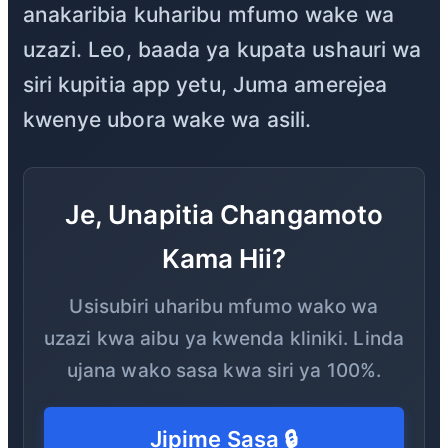
anakaribia kuharibu mfumo wake wa
uzazi. Leo, baada ya kupata ushauri wa
siri kupitia app yetu, Juma amerejea
kwenye ubora wake wa asili.
Je, Unapitia Changamoto
Kama Hii?
Usisubiri uharibu mfumo wako wa
uzazi kwa aibu ya kwenda kliniki. Linda
ujana wako sasa kwa siri ya 100%.
Jipime Sasa 🔒