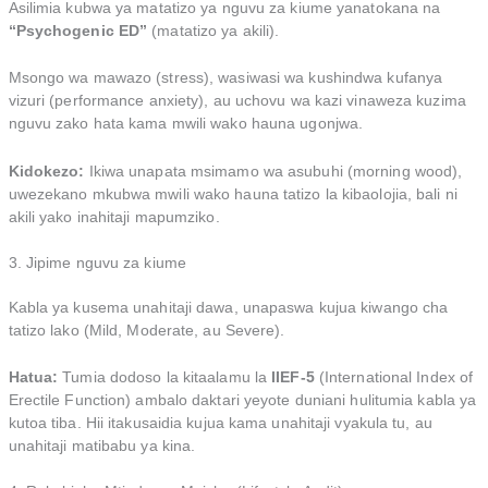
Asilimia kubwa ya matatizo ya nguvu za kiume yanatokana na
“Psychogenic ED”
(matatizo ya akili).
Msongo wa mawazo (stress), wasiwasi wa kushindwa kufanya
vizuri (performance anxiety), au uchovu wa kazi vinaweza kuzima
nguvu zako hata kama mwili wako hauna ugonjwa.
Kidokezo:
Ikiwa unapata msimamo wa asubuhi (morning wood),
uwezekano mkubwa mwili wako hauna tatizo la kibaolojia, bali ni
akili yako inahitaji mapumziko.
3. Jipime nguvu za kiume
Kabla ya kusema unahitaji dawa, unapaswa kujua kiwango cha
tatizo lako (Mild, Moderate, au Severe).
Hatua:
Tumia dodoso la kitaalamu la
IIEF-5
(International Index of
Erectile Function) ambalo daktari yeyote duniani hulitumia kabla ya
kutoa tiba. Hii itakusaidia kujua kama unahitaji vyakula tu, au
unahitaji matibabu ya kina.