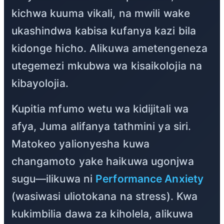
kichwa kuuma vikali, na mwili wake
ukashindwa kabisa kufanya kazi bila
kidonge hicho. Alikuwa ametengeneza
utegemezi mkubwa wa kisaikolojia na
kibayolojia.
Kupitia mfumo wetu wa kidijitali wa
afya, Juma alifanya tathmini ya siri.
Matokeo yalionyesha kuwa
changamoto yake haikuwa ugonjwa
sugu—ilikuwa ni
Performance Anxiety
(wasiwasi uliotokana na stress). Kwa
kukimbilia dawa za kiholela, alikuwa