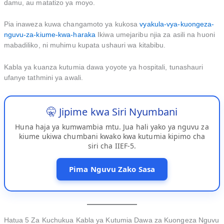
damu, au matatizo ya moyo.
Pia inaweza kuwa changamoto ya kukosa
vyakula-vya-kuongeza-
nguvu-za-kiume-kwa-haraka
Ikiwa umejaribu njia za asili na huoni
mabadiliko, ni muhimu kupata ushauri wa kitabibu.
Kabla ya kuanza kutumia dawa yoyote ya hospitali, tunashauri
ufanye tathmini ya awali.
🤫 Jipime kwa Siri Nyumbani
Huna haja ya kumwambia mtu. Jua hali yako ya nguvu za
kiume ukiwa chumbani kwako kwa kutumia kipimo cha
siri cha IIEF-5.
Pima Nguvu Zako Sasa
Hatua 5 Za Kuchukua Kabla ya Kutumia Dawa za Kuongeza Nguvu