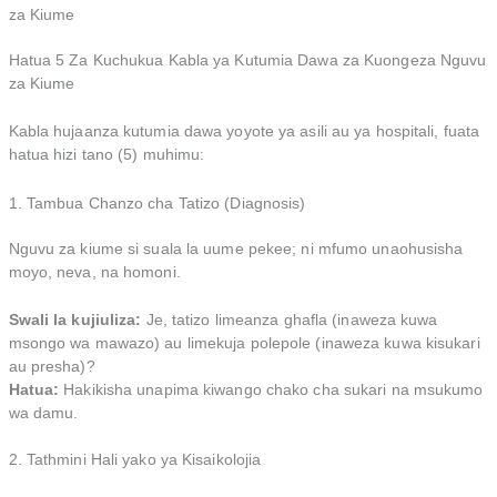
za Kiume
Hatua 5 Za Kuchukua Kabla ya Kutumia Dawa za Kuongeza Nguvu
za Kiume
Kabla hujaanza kutumia dawa yoyote ya asili au ya hospitali, fuata
hatua hizi tano (5) muhimu:
1. Tambua Chanzo cha Tatizo (Diagnosis)
Nguvu za kiume si suala la uume pekee; ni mfumo unaohusisha
moyo, neva, na homoni.
Swali la kujiuliza:
Je, tatizo limeanza ghafla (inaweza kuwa
msongo wa mawazo) au limekuja polepole (inaweza kuwa kisukari
au presha)?
Hatua:
Hakikisha unapima kiwango chako cha sukari na msukumo
wa damu.
2. Tathmini Hali yako ya Kisaikolojia