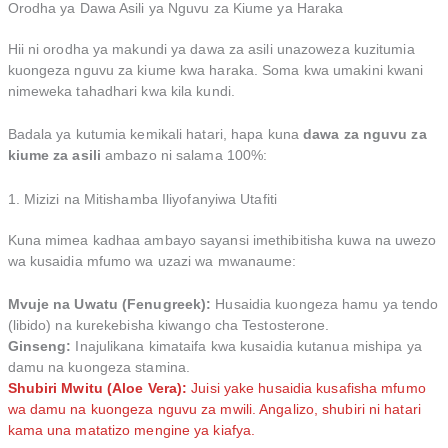
Orodha ya Dawa Asili ya Nguvu za Kiume ya Haraka
Hii ni orodha ya makundi ya dawa za asili unazoweza kuzitumia
kuongeza nguvu za kiume kwa haraka. Soma kwa umakini kwani
nimeweka tahadhari kwa kila kundi.
Badala ya kutumia kemikali hatari, hapa kuna
dawa za nguvu za
kiume za asili
ambazo ni salama 100%:
1. Mizizi na Mitishamba Iliyofanyiwa Utafiti
Kuna mimea kadhaa ambayo sayansi imethibitisha kuwa na uwezo
wa kusaidia mfumo wa uzazi wa mwanaume:
Mvuje na Uwatu (Fenugreek):
Husaidia kuongeza hamu ya tendo
(libido) na kurekebisha kiwango cha Testosterone.
Ginseng:
Inajulikana kimataifa kwa kusaidia kutanua mishipa ya
damu na kuongeza stamina.
Shubiri Mwitu (Aloe Vera):
Juisi yake husaidia kusafisha mfumo
wa damu na kuongeza nguvu za mwili. Angalizo, shubiri ni hatari
kama una matatizo mengine ya kiafya.