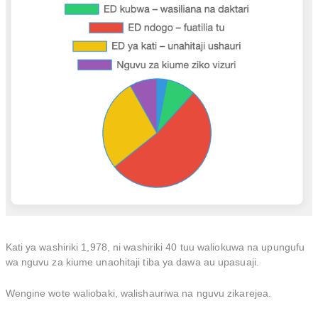
Kati ya washiriki 1,978, ni washiriki 40 tuu waliokuwa na upungufu
wa nguvu za kiume unaohitaji tiba ya dawa au upasuaji.
Wengine wote waliobaki, walishauriwa na nguvu zikarejea.