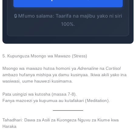
🔒 Mfumo salama: Taarifa na majibu yako ni siri
100%.
5. Kupunguza Msongo wa Mawazo (Stress)
Msongo wa mawazo hutoa homoni ya
Adrenaline
na
Cortisol
ambazo hufanya mishipa ya damu kusinyaa. Ikiwa akili yako ina
wasiwasi, uume hauwezi kusimama.
Pata usingizi wa kutosha (masaa 7-8).
Fanya mazoezi ya kupumua au kutafakari (Meditation).
Tahadhari: Dawa za Asili za Kuongeza Nguvu za Kiume kwa
Haraka