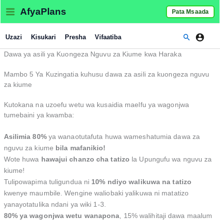
Skip
AfyaPlans
Pata Msaada
to
content
Search
Uzazi
Kisukari
Presha
Vifaatiba
Dawa ya asili ya Kuongeza Nguvu za Kiume kwa Haraka
Mambo 5 Ya Kuzingatia kuhusu dawa za asili za kuongeza nguvu
za kiume
Kutokana na uzoefu wetu wa kusaidia maelfu ya wagonjwa
tumebaini ya kwamba:
Asilimia 80%
ya wanaotutafuta huwa wameshatumia dawa za
nguvu za kiume
bila mafanikio!
Wote huwa
hawajui chanzo cha tatizo
la Upungufu wa nguvu za
kiume!
Tulipowapima tuligundua ni
10% ndiyo walikuwa na tatizo
kwenye maumbile. Wengine waliobaki yalikuwa ni matatizo
yanayotatulika ndani ya wiki 1-3.
80% ya wagonjwa wetu wanapona
, 15% walihitaji dawa maalum