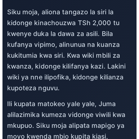
Siku moja, aliona tangazo la siri la
kidonge kinachouzwa TSh 2,000 tu
kwenye duka la dawa za asili. Bila
kufanya vipimo, alinunua na kuanza
kukitumia kwa siri. Kwa wiki mbili za
kwanza, kidonge kilifanya kazi. Lakini
wiki ya nne ilipofika, kidonge kilianza
kupoteza nguvu.
Ili kupata matokeo yale yale, Juma
alilazimika kumeza vidonge viwili kwa
mkupuo. Siku moja alipata mapigo ya
moyo kwenda mbio kupita kiasi,