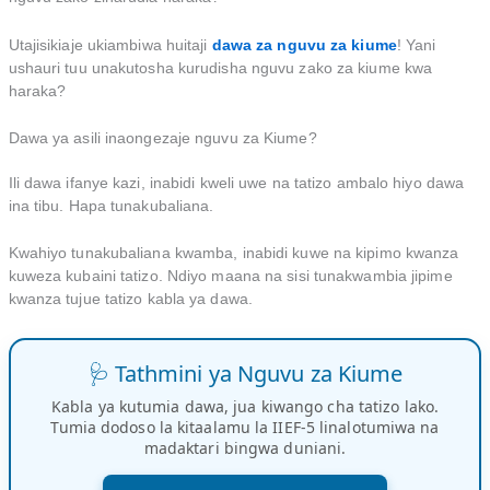
Utajisikiaje ukiambiwa huitaji
dawa za nguvu za kiume
! Yani
ushauri tuu unakutosha kurudisha nguvu zako za kiume kwa
haraka?
Dawa ya asili inaongezaje nguvu za Kiume?
Ili dawa ifanye kazi, inabidi kweli uwe na tatizo ambalo hiyo dawa
ina tibu. Hapa tunakubaliana.
Kwahiyo tunakubaliana kwamba, inabidi kuwe na kipimo kwanza
kuweza kubaini tatizo. Ndiyo maana na sisi tunakwambia jipime
kwanza tujue tatizo kabla ya dawa.
🩺 Tathmini ya Nguvu za Kiume
Kabla ya kutumia dawa, jua kiwango cha tatizo lako.
Tumia dodoso la kitaalamu la IIEF-5 linalotumiwa na
madaktari bingwa duniani.