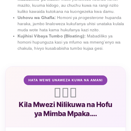
mazito, kuuma kidogo, au chuchu kuwa na rangi nzito
kuliko kawaida kutokana na kuongezeka kwa damu.
Uchovu wa Ghafla:
Homoni ya
progesterone
hupanda
haraka, jambo linaloweza kukufanya uhisi unataka kulala
muda wote hata kama hukufanya kazi nzito.
Kujihisi Vibaya Tumbo (Bloating):
Mabadiliko ya
homoni hupunguza kasi ya mfumo wa mmeng’enyo wa
chakula, hivyo kusababisha tumbo kujaa gesi.
HATA WEWE UNAWEZA KUWA NA AMANI
🙋‍♀️✨
Kila Mwezi Nilikuwa na Hofu
ya Mimba Mpaka….