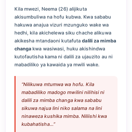
Kila mwezi, Neema (26) alijikuta
akisumbuliwa na hofu kubwa. Kwa sababu
hakuwa anajua vizuri mzunguko wake wa
hedhi, kila akichelewa siku chache alikuwa
akikesha mtandaoni kutafuta
dalili za mimba
changa
kwa wasiwasi, huku akishindwa
kutofautisha kama ni dalili za ujauzito au ni
mabadiliko ya kawaida ya mwili wake.
“Nilikuwa mtumwa wa hofu. Kila
mabadiliko madogo mwilini nilihisi ni
dalili za mimba changa kwa sababu
sikuwa najua lini niko salama na lini
ninaweza kushika mimba. Niliishi kwa
kubahatisha…”