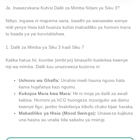
Je, Inawezekana Kuhisi Dalili za Mimba Ndani ya Siku 3?
Ndiyo, ingawa ni mapema sana, baadhi ya wanawake wenye
miili yenye hisia kali huanza kuhisi mabadiliko ya homoni mara
tu baada ya yai kurutubishwa.
1. Dalili za Mimba ya Siku 3 hadi Siku 7
Katika hatua hii, kiumbe (embryo) kinasafiri kuelekea kwenye
mji wa mimba. Dalili kuu unazoweza kuziona ni:
Uchovu wa Ghafla:
Unahisi mwili hauna nguvu hata
kama hujafanya kazi ngumu.
Kukojoa Mara kwa Mara:
Hii ni moja ya dalili za awali
kabisa. Homoni ya hCG huongeza mzunguko wa damu
kwenye figo, jambo linalofanya kibofu chako kijae haraka.
Mabadiliko ya Hisia (Mood Swings):
Unaweza kujikuta
una hasira au unalia bila sababu ya msingi.