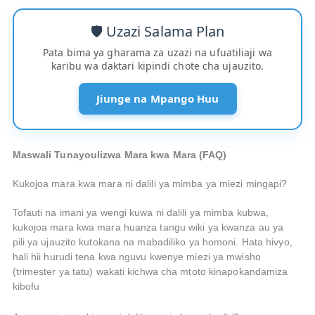
🛡️ Uzazi Salama Plan
Pata bima ya gharama za uzazi na ufuatiliaji wa
karibu wa daktari kipindi chote cha ujauzito.
Jiunge na Mpango Huu
Maswali Tunayoulizwa Mara kwa Mara (FAQ)
Kukojoa mara kwa mara ni dalili ya mimba ya miezi mingapi?
Tofauti na imani ya wengi kuwa ni dalili ya mimba kubwa,
kukojoa mara kwa mara huanza tangu wiki ya kwanza au ya
pili ya ujauzito kutokana na mabadiliko ya homoni. Hata hivyo,
hali hii hurudi tena kwa nguvu kwenye miezi ya mwisho
(trimester ya tatu) wakati kichwa cha mtoto kinapokandamiza
kibofu