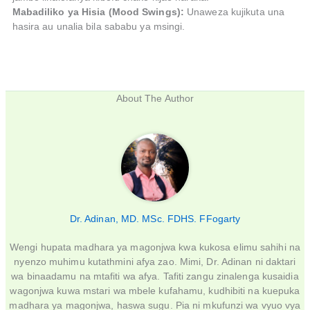
Mabadiliko ya Hisia (Mood Swings):
Unaweza kujikuta una
hasira au unalia bila sababu ya msingi.
About The Author
Dr. Adinan, MD. MSc. FDHS. FFogarty
Wengi hupata madhara ya magonjwa kwa kukosa elimu sahihi na
nyenzo muhimu kutathmini afya zao. Mimi, Dr. Adinan ni daktari
wa binaadamu na mtafiti wa afya. Tafiti zangu zinalenga kusaidia
wagonjwa kuwa mstari wa mbele kufahamu, kudhibiti na kuepuka
madhara ya magonjwa, haswa sugu. Pia ni mkufunzi wa vyuo vya