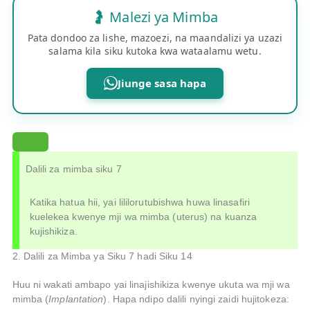
🤰 Malezi ya Mimba
Pata dondoo za lishe, mazoezi, na maandalizi ya uzazi
salama kila siku kutoka kwa wataalamu wetu.
Jiunge sasa hapa
Dalili za mimba siku 7
Katika hatua hii, yai lililorutubishwa huwa linasafiri
kuelekea kwenye mji wa mimba (uterus) na kuanza
kujishikiza.
2. Dalili za Mimba ya Siku 7 hadi Siku 14
Huu ni wakati ambapo yai linajishikiza kwenye ukuta wa mji wa
mimba (
Implantation
). Hapa ndipo dalili nyingi zaidi hujitokeza: