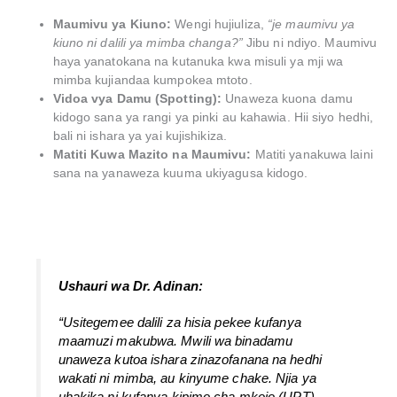
Maumivu ya Kiuno:
Wengi hujiuliza,
“je maumivu ya
kiuno ni dalili ya mimba changa?”
Jibu ni ndiyo. Maumivu
haya yanatokana na kutanuka kwa misuli ya mji wa
mimba kujiandaa kumpokea mtoto.
Vidoa vya Damu (Spotting):
Unaweza kuona damu
kidogo sana ya rangi ya pinki au kahawia. Hii siyo hedhi,
bali ni ishara ya yai kujishikiza.
Matiti Kuwa Mazito na Maumivu:
Matiti yanakuwa laini
sana na yanaweza kuuma ukiyagusa kidogo.
Ushauri wa Dr. Adinan:
“Usitegemee dalili za hisia pekee kufanya
maamuzi makubwa. Mwili wa binadamu
unaweza kutoa ishara zinazofanana na hedhi
wakati ni mimba, au kinyume chake. Njia ya
uhakika ni kufanya kipimo cha mkojo (UPT)