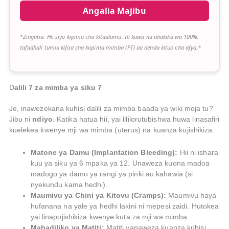
Angalia Majibu
*Zingatia: Hii siyo kipimo cha kitaalamu. Ili kuwa na uhakika wa 100%,
tafadhali tumia kifaa cha kupima mimba (PT) au nenda kituo cha afya.*
D
alili 7 za mimba ya siku 7
Je, inawezekana kuhisi dalili za mimba baada ya wiki moja tu?
Jibu ni
ndiyo
. Katika hatua hii, yai lililorutubishwa huwa linasafiri
kuelekea kwenye mji wa mimba (uterus) na kuanza kujishikiza.
Matone ya Damu (Implantation Bleeding):
Hii ni ishara
kuu ya siku ya 6 mpaka ya 12. Unaweza kuona madoa
madogo ya damu ya rangi ya pinki au kahawia (si
nyekundu kama hedhi).
Maumivu ya Chini ya Kitovu (Cramps):
Maumivu haya
hufanana na yale ya hedhi lakini ni mepesi zaidi. Hutokea
yai linapojishikiza kwenye kuta za mji wa mimba.
Mabadiliko ya Matiti:
Matiti yanaweza kuanza kuhisi