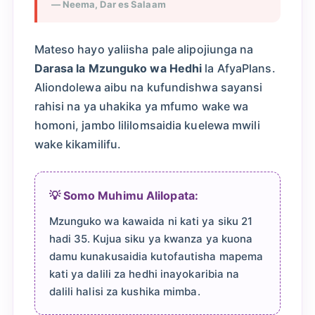
— Neema, Dar es Salaam
Mateso hayo yaliisha pale alipojiunga na
Darasa la Mzunguko wa Hedhi
la AfyaPlans.
Aliondolewa aibu na kufundishwa sayansi
rahisi na ya uhakika ya mfumo wake wa
homoni, jambo lililomsaidia kuelewa mwili
wake kikamilifu.
💡 Somo Muhimu Alilopata:
Mzunguko wa kawaida ni kati ya siku 21
hadi 35. Kujua siku ya kwanza ya kuona
damu kunakusaidia kutofautisha mapema
kati ya dalili za hedhi inayokaribia na
dalili halisi za kushika mimba.