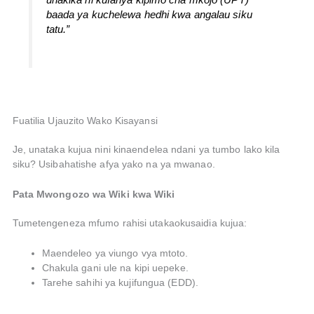
baada ya kuchelewa hedhi kwa angalau siku
tatu.”
Fuatilia Ujauzito Wako Kisayansi
Je, unataka kujua nini kinaendelea ndani ya tumbo lako kila
siku? Usibahatishe afya yako na ya mwanao.
Pata Mwongozo wa Wiki kwa Wiki
Tumetengeneza mfumo rahisi utakaokusaidia kujua:
Maendeleo ya viungo vya mtoto.
Chakula gani ule na kipi uepeke.
Tarehe sahihi ya kujifungua (EDD).