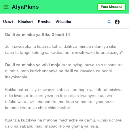
Skip
AfyaPlans
Pata Msaada
to
content
Search
Uzazi
Kisukari
Presha
Vifaatiba
D
alili za mimba ya Siku 3 hadi 14
Je, inawezekana kuanza kuhisi dalili za mimba ndani ya siku
saba tu tangu kutungwa kwake, au ni mwili wako tu unakuzuga?
Dalili za mimba ya wiki moja
mara nyingi huwa za siri sana na
ni rahisi mno kuzichanganya na dalili za kawaida za hedhi
inayokaribia.
Katika hatua hii ya mwanzo kabisa—ambapo yai lililorutubishwa
ndio kwanza linajipenyeza na kujishikiza kwenye ukuta wa
mfuko wa uzazi—mabadiliko madogo ya homoni yanaanza
kutuma ishara za chini chini mwilini.
Kuanzia kutokwa na matone machache ya damu, kuhisi uchovu
usio na sababu, hadi mabadiliko ya ghafla ya hisia.