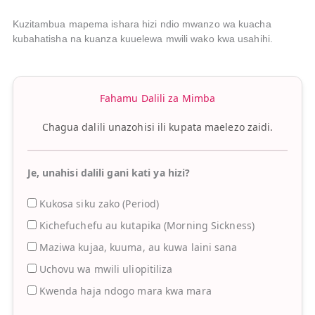
Kuzitambua mapema ishara hizi ndio mwanzo wa kuacha
kubahatisha na kuanza kuuelewa mwili wako kwa usahihi.
Fahamu Dalili za Mimba
Chagua dalili unazohisi ili kupata maelezo zaidi.
Je, unahisi dalili gani kati ya hizi?
Kukosa siku zako (Period)
Kichefuchefu au kutapika (Morning Sickness)
Maziwa kujaa, kuuma, au kuwa laini sana
Uchovu wa mwili uliopitiliza
Kwenda haja ndogo mara kwa mara