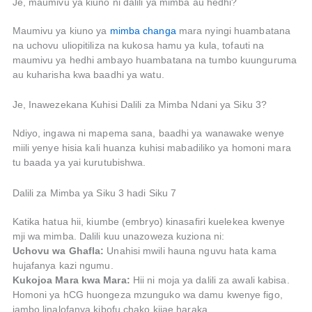
Je, maumivu ya kiuno ni dalili ya mimba au hedhi?
Maumivu ya kiuno ya
mimba changa
mara nyingi huambatana
na uchovu uliopitiliza na kukosa hamu ya kula, tofauti na
maumivu ya hedhi ambayo huambatana na tumbo kuunguruma
au kuharisha kwa baadhi ya watu.
Je, Inawezekana Kuhisi Dalili za Mimba Ndani ya Siku 3?
Ndiyo, ingawa ni mapema sana, baadhi ya wanawake wenye
miili yenye hisia kali huanza kuhisi mabadiliko ya homoni mara
tu baada ya yai kurutubishwa.
Dalili za Mimba ya Siku 3 hadi Siku 7
Katika hatua hii, kiumbe (embryo) kinasafiri kuelekea kwenye
mji wa mimba. Dalili kuu unazoweza kuziona ni:
Uchovu wa Ghafla:
Unahisi mwili hauna nguvu hata kama
hujafanya kazi ngumu.
Kukojoa Mara kwa Mara:
Hii ni moja ya dalili za awali kabisa.
Homoni ya hCG huongeza mzunguko wa damu kwenye figo,
jambo linalofanya kibofu chako kijae haraka.