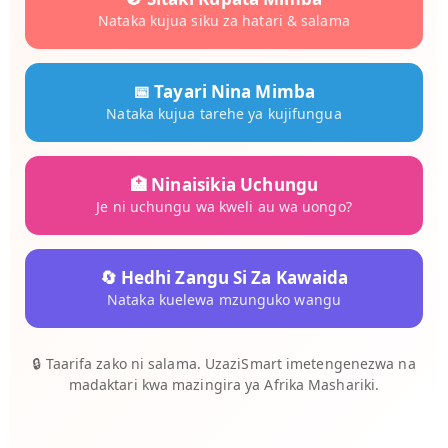
Nataka kujua siku za hatari & salama
📅 Tayari Nina Mimba
Nataka kujua tarehe ya kujifungua
🏥 Ninaisikia Uchungu
Je ni uchungu wa kweli au wa uongo?
🔄 Hedhi Zangu Si Za Kawaida
Nataka kuelewa mzunguko wangu
🔒 Taarifa zako ni salama. UzaziSmart imetengenezwa na
madaktari kwa mazingira ya Afrika Mashariki.