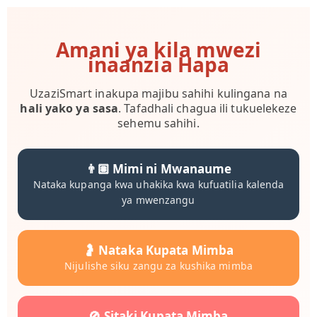
Skip
to
content
Amani ya kila mwezi
inaanzia Hapa
UzaziSmart inakupa majibu sahihi kulingana na
hali yako ya sasa
. Tafadhali chagua ili tukuelekeze
sehemu sahihi.
👨🏽‍ Mimi ni Mwanaume
Nataka kupanga kwa uhakika kwa kufuatilia kalenda
ya mwenzangu
🤰 Nataka Kupata Mimba
Nijulishe siku zangu za kushika mimba
🚫 Sitaki Kupata Mimba