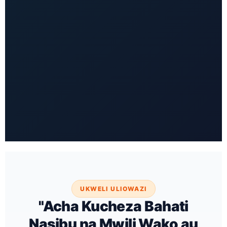
UKWELI ULIOWAZI
"Acha Kucheza Bahati
Nasibu na Mwili Wako au