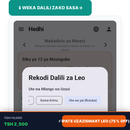
📱
WEKA DALILI ZAKO SASA
→
TSH 10,000
⚡ IPATE UZAZISMART LEO (75% OFF)
TSH 2,500